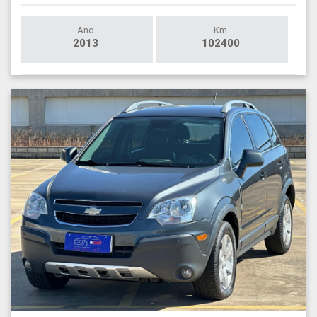
Ano
Km
2013
102400