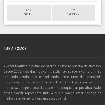
Ano
Km
2013
147177
QUEM SOMOS
A Wcar Matriz é o ponto de partida da nossa história de sucesso.
Desde 2008, trabalhamos com paixão, seriedade e compromisso
em cada venda, nos consolidando como uma das principais
referências em seminovos de Belo Horizonte. Com uma estrutura
moderna, equipe especializada e um estoque sempre atualizado,
nossa matriz representa tudo o que a marca Wcar carrega de
melhor: atendimento humanizado, qua
[...]