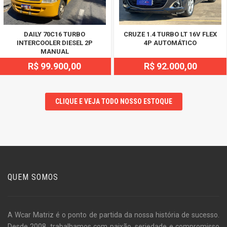
DAILY 70C16 TURBO
CRUZE 1.4 TURBO LT 16V FLEX
INTERCOOLER DIESEL 2P
4P AUTOMÁTICO
MANUAL
R$ 99.900,00
R$ 92.000,00
CLIQUE E VEJA TODO NOSSO ESTOQUE
QUEM SOMOS
A Wcar Matriz é o ponto de partida da nossa história de sucesso.
Desde 2008, trabalhamos com paixão, seriedade e compromisso