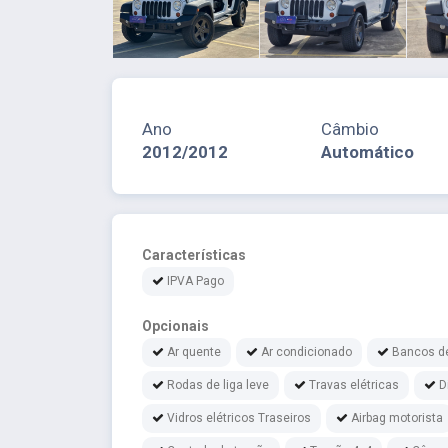
Ano
Câmbio
2012/2012
Automático
Características
IPVA Pago
Opcionais
Ar quente
Ar condicionado
Bancos d
Rodas de liga leve
Travas elétricas
D
Vidros elétricos Traseiros
Airbag motorista