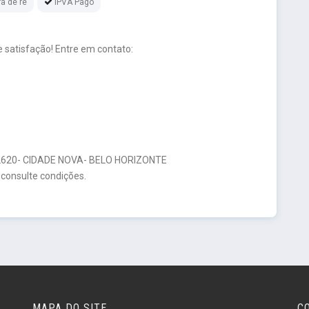
a de ré
IPVA Pago
 satisfação! Entre em contato:
20- CIDADE NOVA- BELO HORIZONTE
 consulte condições.
MAPA DO SITE
C