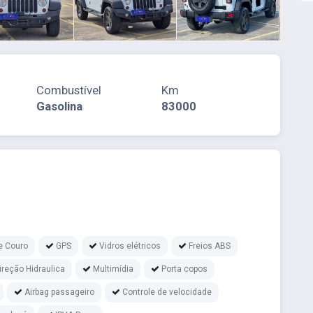
Combustível
Km
Gasolina
83000
e Couro
GPS
Vidros elétricos
Freios ABS
ireção Hidraulica
Multimídia
Porta copos
Airbag passageiro
Controle de velocidade