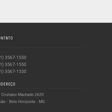
ONTATO
31) 3567-1550
31) 3567-1550
31) 3567-1550
NDEREÇO
 Cristiano Machado 2620
ião - Belo Horizonte - MG