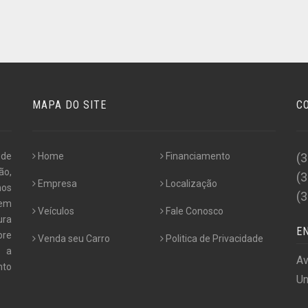
MAPA DO SITE
C
 de
Home
Financiamento
(
ão,
(
Empresa
Localização
nos
(
 em
Veículos
Fale Conosco
ura
E
pre
Venda seu Carro
Politica de Privacidade
e a
Av
nto
Un