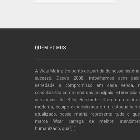
QUEM SOMOS
A Wcar Matriz é o ponto de partida da nossa história
sucesso. Desde 2008, trabalhamos com paix
seriedade e compromisso em cada venda, 
consolidando como uma das principais referências
seminovos de Belo Horizonte. Com uma estrut
moderna, equipe especializada e um estoque sem
atualizado, nossa matriz representa tudo o qu
marca Wcar carrega de melhor: atendime
humanizado, qua
[...]