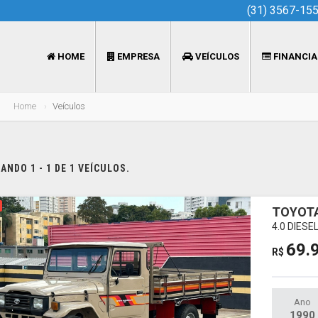
(31) 3567-15
HOME
EMPRESA
VEÍCULOS
FINANCI
Home
Veículos
NDO 1 - 1 DE 1 VEÍCULOS.
TOYOTA
4.0 DIESE
69.
R$
Ano
1990