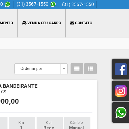
50
(31) 3567-1550
(31) 3567-1550
AMENTO
VENDA SEU CARRO
CONTATO
Ordenar por
Toggle Dropdown
 BANDEIRANTE
L CS
900,00
Km
Cor
Câmbio
1
Bege
Manual