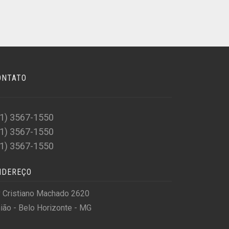
ONTATO
31) 3567-1550
31) 3567-1550
31) 3567-1550
NDEREÇO
 Cristiano Machado 2620
ião - Belo Horizonte - MG