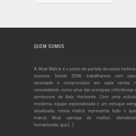
QUEM SOMOS
A Wcar Matriz é o ponto de partida da nossa história
sucesso. Desde 2008, trabalhamos com paix
seriedade e compromisso em cada venda, 
consolidando como uma das principais referências
seminovos de Belo Horizonte. Com uma estrut
moderna, equipe especializada e um estoque sem
atualizado, nossa matriz representa tudo o qu
marca Wcar carrega de melhor: atendime
humanizado, qua
[...]