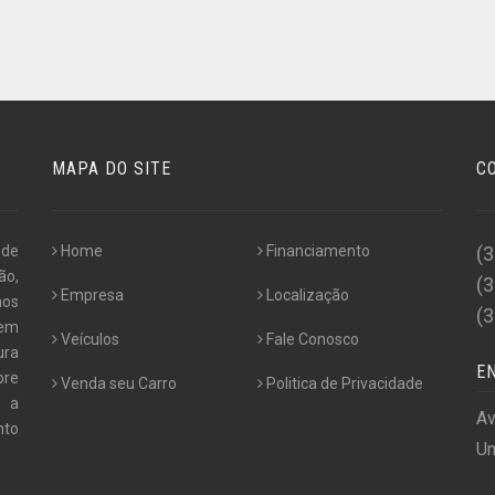
MAPA DO SITE
C
 de
Home
Financiamento
(
ão,
(
Empresa
Localização
nos
(
 em
Veículos
Fale Conosco
ura
E
pre
Venda seu Carro
Politica de Privacidade
e a
Av
nto
Un