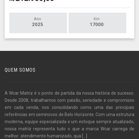
Ano
Km
2025
17000
QUEM SOMOS
A Wcar Matriz é o ponto de partida da nossa história de sucesso.
Desde 2008, trabalhamos com paixão, seriedade e compromisso
em cada venda, nos consolidando como uma das principais
referências em seminovos de Belo Horizonte. Com uma estrutura
moderna, equipe especializada e um estoque sempre atualizado,
nossa matriz representa tudo o que a marca Wcar carrega de
melhor: atendimento humanizado, qua
[...]