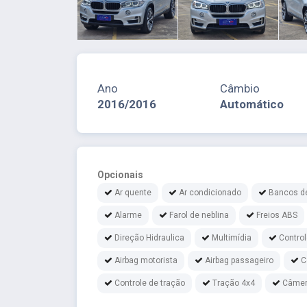
Ano
Câmbio
2016/2016
Automático
Opcionais
Ar quente
Ar condicionado
Bancos d
Alarme
Farol de neblina
Freios ABS
Direção Hidraulica
Multimídia
Contro
Airbag motorista
Airbag passageiro
C
Controle de tração
Tração 4x4
Câmer