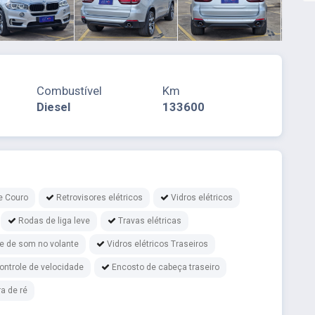
Combustível
Km
Diesel
133600
e Couro
Retrovisores elétricos
Vidros elétricos
Rodas de liga leve
Travas elétricas
le de som no volante
Vidros elétricos Traseiros
ontrole de velocidade
Encosto de cabeça traseiro
a de ré