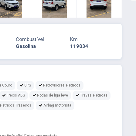
Combustível
Km
Gasolina
119034
e Couro
GPS
Retrovisores elétricos
Freios ABS
Rodas de liga leve
Travas elétricas
elétricos Traseiros
Airbag motorista
 satisfação! Entre em contato: