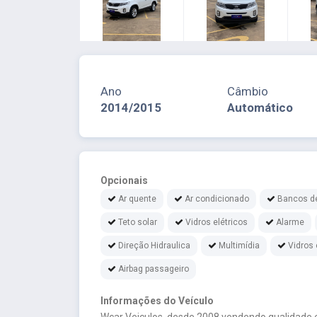
Ano
Câmbio
2014/2015
Automático
Opcionais
Ar quente
Ar condicionado
Bancos d
Teto solar
Vidros elétricos
Alarme
Direção Hidraulica
Multimídia
Vidros 
Airbag passageiro
Informações do Veículo
Wcar Veiculos, desde 2008 vendendo qualidade e