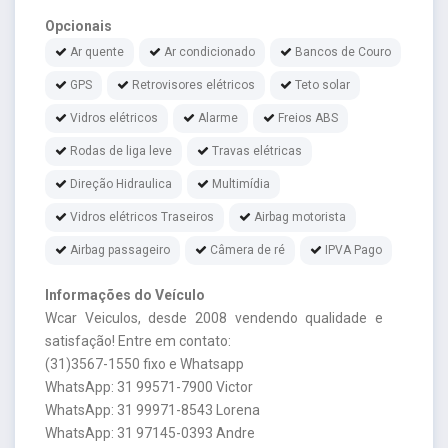
Opcionais
Ar quente
Ar condicionado
Bancos de Couro
GPS
Retrovisores elétricos
Teto solar
Vidros elétricos
Alarme
Freios ABS
Rodas de liga leve
Travas elétricas
Direção Hidraulica
Multimídia
Vidros elétricos Traseiros
Airbag motorista
Airbag passageiro
Câmera de ré
IPVA Pago
Informações do Veículo
Wcar Veiculos, desde 2008 vendendo qualidade e
satisfação! Entre em contato:
(31)3567-1550 fixo e Whatsapp
WhatsApp: 31 99571-7900 Victor
WhatsApp: 31 99971-8543 Lorena
WhatsApp: 31 97145-0393 Andre