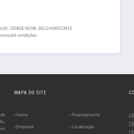
20- CIDADE NOVA- BELO HORIZONTE
 consulte condições.
MAPA DO SITE
C
 de
Home
Financiamento
(
ão,
(
Empresa
Localização
nos
(