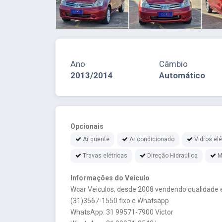
Ano
Câmbio
2013/2014
Automático
Opcionais
Ar quente
Ar condicionado
Vidros elé
Travas elétricas
Direção Hidraulica
M
Informações do Veículo
Wcar Veiculos, desde 2008 vendendo qualidade e
(31)3567-1550 fixo e Whatsapp
WhatsApp: 31 99571-7900 Victor