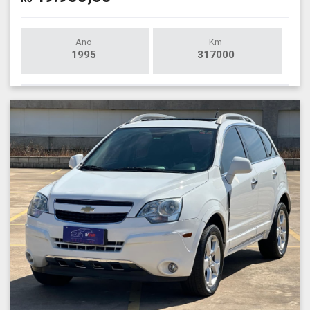
Ano
Km
1995
317000