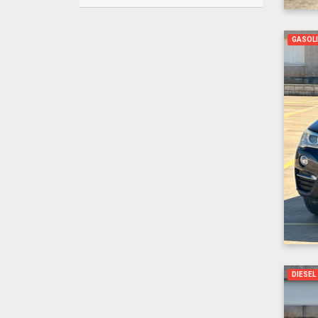
GASOL
DIESEL