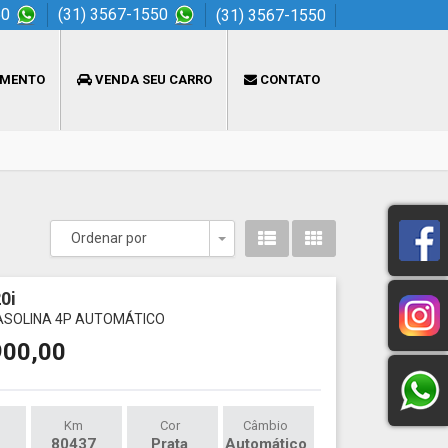
50
(31) 3567-1550
(31) 3567-1550
AMENTO
VENDA SEU CARRO
CONTATO
Ordenar por
Toggle Dropdown
0i
GASOLINA 4P AUTOMÁTICO
900,00
Km
Cor
Câmbio
80437
Prata
Automático