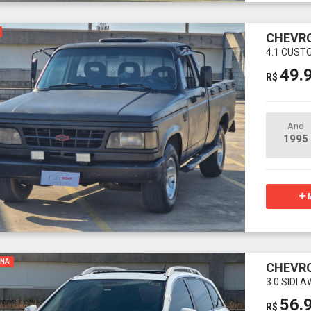
CHEVRO
4.1 CUST
49.
R$
Ano
1995
M
INA
CHEVRO
3.0 SIDI
56.
R$