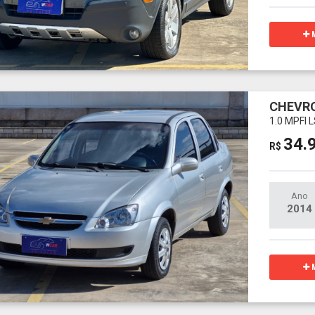
M
CHEVRO
1.0 MPFI 
34.
R$
Ano
2014
M