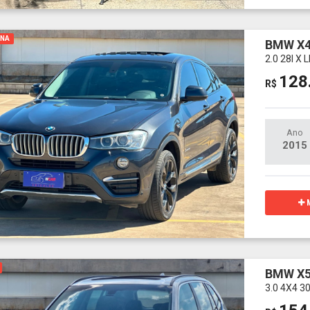
INA
BMW X
2.0 28I 
128
R$
Ano
2015
M
BMW X
3.0 4X4 