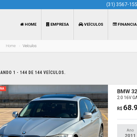
(31) 3567-15
HOME
EMPRESA
VEÍCULOS
FINANCI
Home
Veículos
NDO 1 - 144 DE 144 VEÍCULOS.
INA
BMW 32
2.0 16V 
68.
R$
Ano
2011