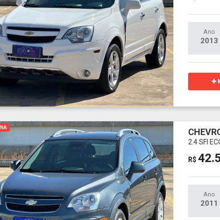
Ano
2013
M
INA
CHEVRO
2.4 SFI 
42.
R$
Ano
2011