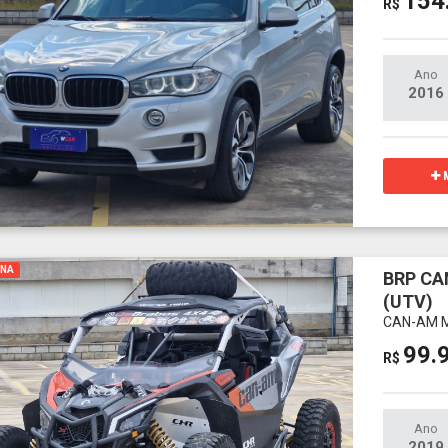
154
R$
Ano
2016
M
INA
BRP CA
(UTV)
CAN-AM M
99.
R$
Ano
2019