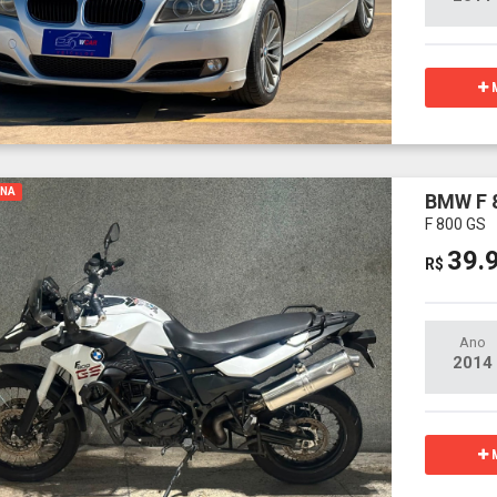
M
INA
BMW F 
F 800 GS
39.
R$
Ano
2014
M