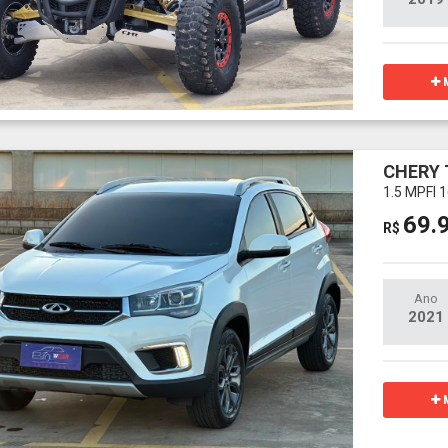
M
CHERY 
1.5 MPFI
69.
R$
Ano
2021
M