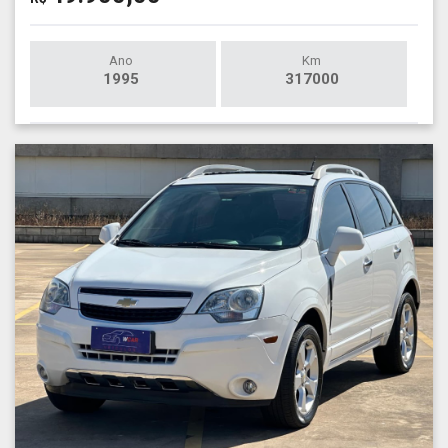
Ano
Km
1995
317000