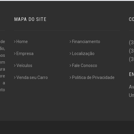
MAPA DO SITE
C
 de
Home
Financiamento
(
ão,
(
Empresa
Localização
nos
(
 em
Veículos
Fale Conosco
ura
E
pre
Venda seu Carro
Politica de Privacidade
e a
Av
nto
Un