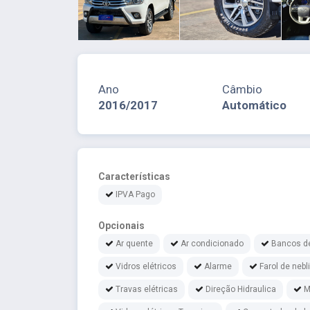
Ano
Câmbio
2016/2017
Automático
Características
IPVA Pago
Opcionais
Ar quente
Ar condicionado
Bancos d
Vidros elétricos
Alarme
Farol de nebl
Travas elétricas
Direção Hidraulica
M