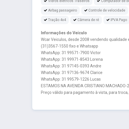
Vidros elétricos Traseiros
Computador de b
Airbag passageiro
Controle de velocidade
Tração 4x4
Câmera de ré
IPVA Pago
Informações do Veículo
Wcar Veiculos, desde 2008 vendendo qualidade e
(31)3567-1550 fixo e Whatsapp
WhatsApp: 31 99571-7900 Victor
WhatsApp: 31 99971-8543 Lorena
WhatsApp: 31 97145-0393 Andre
WhatsApp: 31 97136-9674 Clarice
WhatsApp: 31 99579-1226 Lucas
ESTAMOS NA AVENIDA CRISTIANO MACHADO-26
Preço válido para pagamento à vista, para troca,