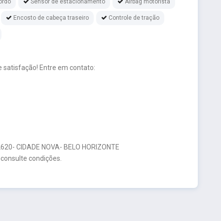
ordo
Sensor de estacionamento
Airbag motorista
Encosto de cabeça traseiro
Controle de tração
 satisfação! Entre em contato:
20- CIDADE NOVA- BELO HORIZONTE
 consulte condições.