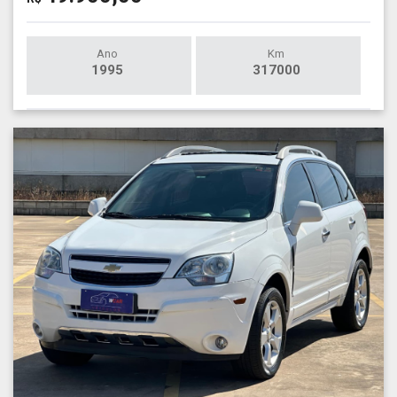
Ano
Km
1995
317000