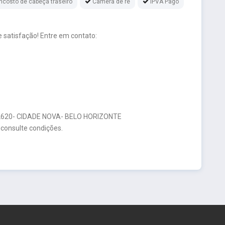
ncosto de cabeça traseiro
Câmera de ré
IPVA Pago
 satisfação! Entre em contato:
20- CIDADE NOVA- BELO HORIZONTE
 consulte condições.