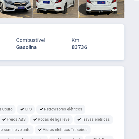
Combustível
Km
Gasolina
83736
e Couro
GPS
Retrovisores elétricos
Freios ABS
Rodas de liga leve
Travas elétricas
de som no volante
Vidros elétricos Traseiros