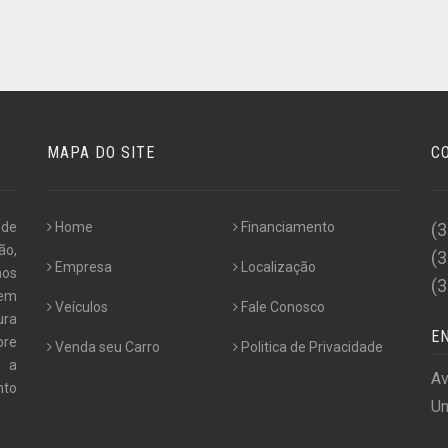
MAPA DO SITE
C
 de
Home
Financiamento
(
ão,
(
Empresa
Localização
nos
(
 em
Veículos
Fale Conosco
ura
E
pre
Venda seu Carro
Politica de Privacidade
e a
Av
nto
Un