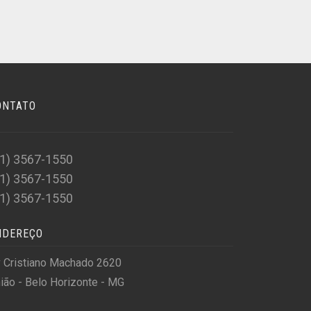
ONTATO
31) 3567-1550
31) 3567-1550
31) 3567-1550
NDEREÇO
 Cristiano Machado 2620
ião - Belo Horizonte - MG