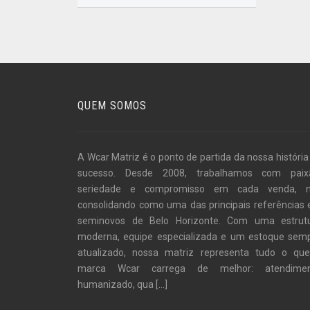
QUEM SOMOS
A Wcar Matriz é o ponto de partida da nossa história
sucesso. Desde 2008, trabalhamos com paix
seriedade e compromisso em cada venda, 
consolidando como uma das principais referências
seminovos de Belo Horizonte. Com uma estrut
moderna, equipe especializada e um estoque sem
atualizado, nossa matriz representa tudo o qu
marca Wcar carrega de melhor: atendime
humanizado, qua
[...]