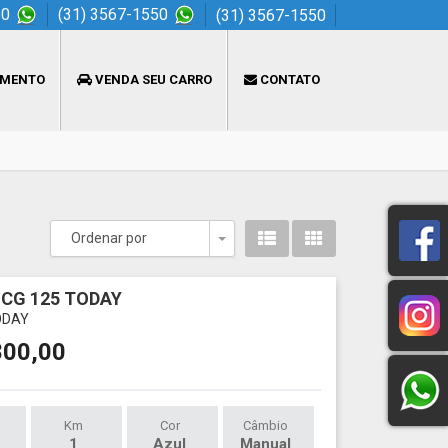
50
(31) 3567-1550
(31) 3567-1550
AMENTO
VENDA SEU CARRO
CONTATO
Ordenar por
Toggle Dropdown
CG 125 TODAY
ODAY
800,00
Km
Cor
Câmbio
1
Azul
Manual