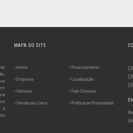
MAPA DO SITE
C
 de
Home
Financiamento
(
ão,
(
Empresa
Localização
nos
(
 em
Veículos
Fale Conosco
ura
E
pre
Venda seu Carro
Politica de Privacidade
e a
Av
nto
Un