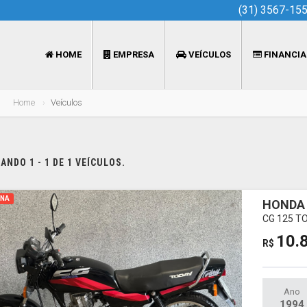
(31) 3567-15
HOME
EMPRESA
VEÍCULOS
FINANCI
Home
Veículos
NDO 1 - 1 DE 1 VEÍCULOS.
INA
HONDA 
CG 125 T
10.
R$
Ano
1994