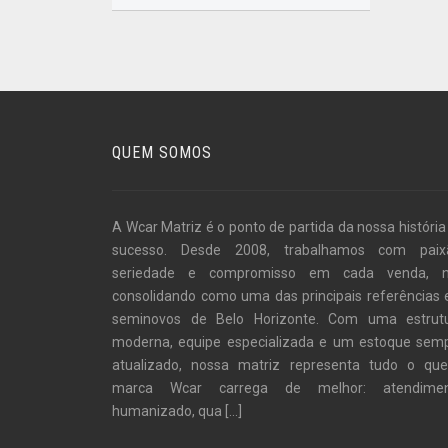
QUEM SOMOS
A Wcar Matriz é o ponto de partida da nossa história
sucesso. Desde 2008, trabalhamos com paix
seriedade e compromisso em cada venda, 
consolidando como uma das principais referências
seminovos de Belo Horizonte. Com uma estrut
moderna, equipe especializada e um estoque sem
atualizado, nossa matriz representa tudo o qu
marca Wcar carrega de melhor: atendime
humanizado, qua
[...]