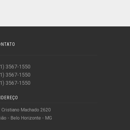
ONTATO
31) 3567-1550
31) 3567-1550
31) 3567-1550
NDEREÇO
 Cristiano Machado 2620
ião - Belo Horizonte - MG